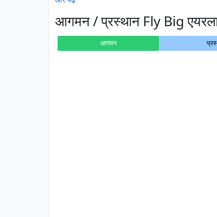
आगमन / प्रस्थान Fly Big एयरला