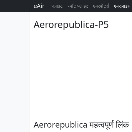
eAir
फ्लाइट
स्पॉट फ्लाइट
एयरपोर्ट्स
एयरलाइंस
Aerorepublica-P5
Aerorepublica महत्वपूर्ण लिंक