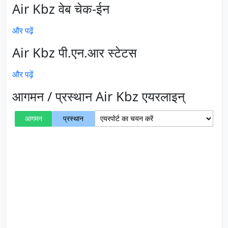
Air Kbz वेब चेक-ईन
और पढ़ें
Air Kbz पी.एन.आर स्टेटस
और पढ़ें
आगमन / प्रस्थान Air Kbz एयरलाइन्