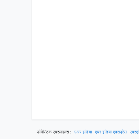
डोमेस्टिक एयरलाइन्स :
एअर इंडिया
एयर इंडिया एक्सप्रेस
एयरएश