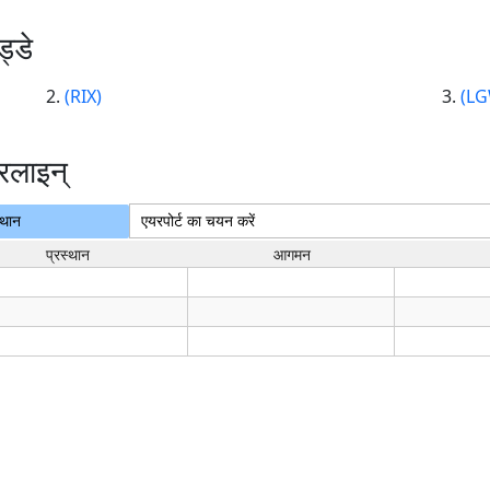
्डे
(RIX)
(LG
रलाइन्