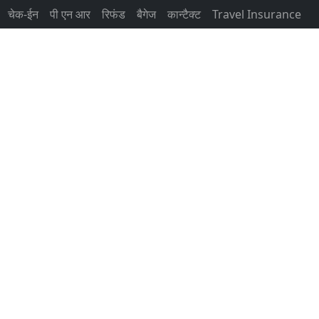
चेक-ईन
पी एन आर
रिफंड
बैगेज
कान्टैक्ट
Travel Insurance