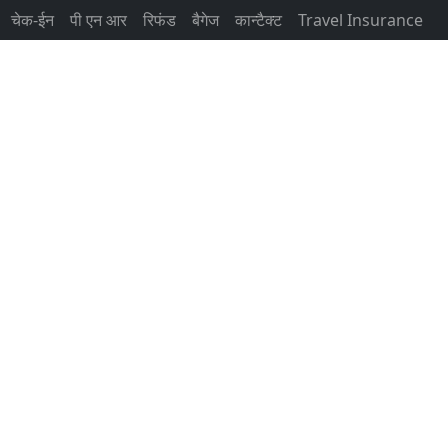
चेक-ईन
पी एन आर
रिफंड
बैगेज
कान्टैक्ट
Travel Insurance