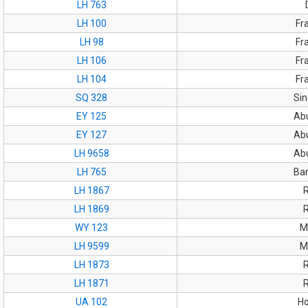
LH 763
LH 100
Fr
LH 98
Fr
LH 106
Fr
LH 104
Fr
SQ 328
Si
EY 125
Ab
EY 127
Ab
LH 9658
Ab
LH 765
Ba
LH 1867
LH 1869
WY 123
M
LH 9599
M
LH 1873
LH 1871
UA 102
H