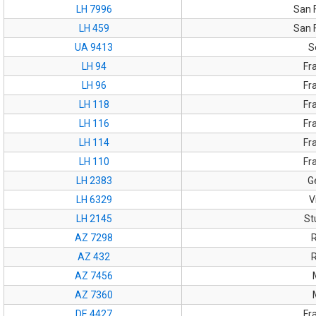
LH 7996
San 
LH 459
San 
UA 9413
S
LH 94
Fr
LH 96
Fr
LH 118
Fr
LH 116
Fr
LH 114
Fr
LH 110
Fr
LH 2383
G
LH 6329
V
LH 2145
St
AZ 7298
AZ 432
AZ 7456
AZ 7360
DE 4427
Fr