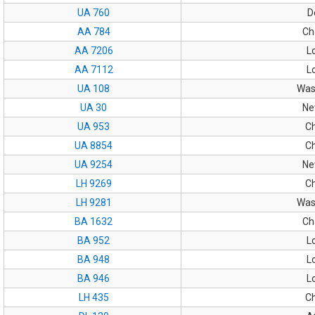
UA 760
D
AA 784
Ch
AA 7206
L
AA 7112
L
UA 108
Was
UA 30
Ne
UA 953
C
UA 8854
C
UA 9254
Ne
LH 9269
C
LH 9281
Was
BA 1632
Ch
BA 952
L
BA 948
L
BA 946
L
LH 435
C