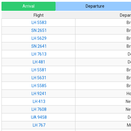
Arrival
Departure
Flight
Depar
LH 5583
Br
SN 2651
Br
LH 5629
Br
SN 2641
Br
LH 7613
D
LH 481
D
LH 5581
Br
LH 5631
Br
LH 5585
Br
LH 9241
H
LH 413
Ne
LH 7608
Ne
UA 9458
D
LH 767
M